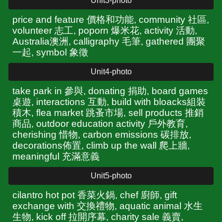
Unit3-photo
price and feature 價格和功能, community 社區,
volunteer 志工, poporn 爆米花
, activity 活動,
Australia澳洲, calligraphy 毛筆, gathered 團聚
一起, symbol 象徵
Unit4-photo
t
ake park in 參與, donating 捐助, board games
桌遊, interactions 互動, build with bloacks組裝
積木, flea market 跳蚤市場, sell products 推銷
商品, outdoor education activity 戶外教育,
cherishing 惜物, carbon emissions 碳排放
,
decorations佈置, climb up the wall 爬上牆,
meaningful 充滿意義
Unit5-photo
cilantro hot pot 香菜火鍋, chef 廚師, gift
exchange with 交換禮物, aquatic animal 水生
生物, kick off 拉開序幕, charity sale 義賣,