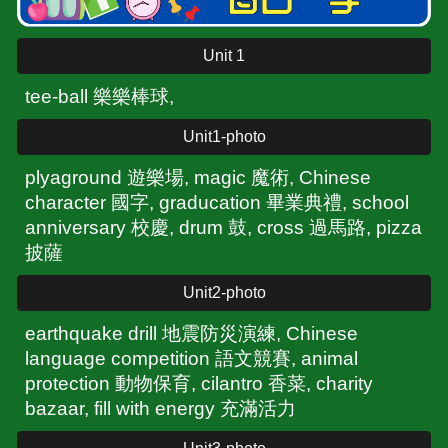
Unit 1
tee-ball 樂樂棒球,
Unit1-photo
plyaground 遊樂場, magic 魔術, Chinese
character 國字, graducation 畢業典禮, school
anniversary 校慶, drum 鼓, cross 過馬路, pizza
披薩
Unit2-photo
earthquake drill 地震防災
演練, Chinese
language competition 語文競賽, animal
protection 動物保育, cilantro 香菜, charity
bazaar, fill with energy 充滿活力